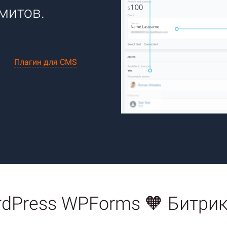
митов.
Плагин для CMS
dPress WPForms 🧡 Битри