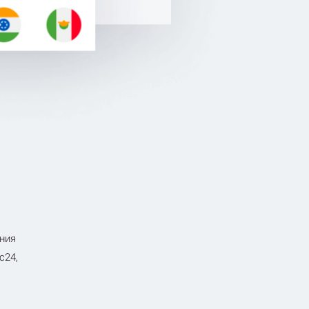
ения
с24,