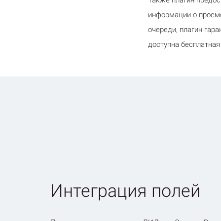
Также плагин предос
информации о просмо
очереди, плагин гар
доступна бесплатная
Интеграция полей