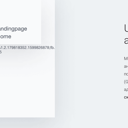
М
а
п
(
а
с