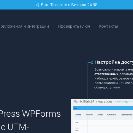
🤙 Ваш Telegram в Битрикс24 💬
риложения и интеграции
Проверить ключ
Контакты
Press WPForms
 с UTM-