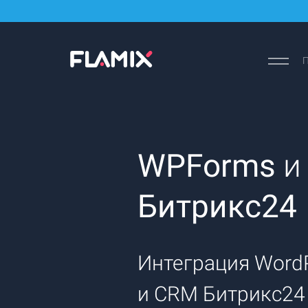
П
WPForms
и
Битрикс24
Интеграция Word
и CRM Битрикс24