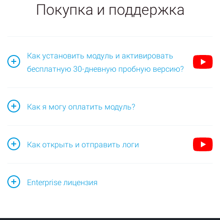
Покупка и поддержка
Как установить модуль и активировать
бесплатную 30-дневную пробную версию?
Перейдите на страницу модуля и найдите блок
Как я могу оплатить модуль?
«Установить»;
Откройте приложение на портале Битрикс24,
Как открыть и отправить логи
перейдите на страницу «Лицензия» (1) и
выберите нужный период подписки (2).
Когда что-то идет не так или вам нужно отправить логи
Enterprise лицензия
в поддержку, вам нужно выполнить следующие
действия.
Лицензия Enterprise требуется в следующих случаях:
Откройте приложение и прокрутите вниз;