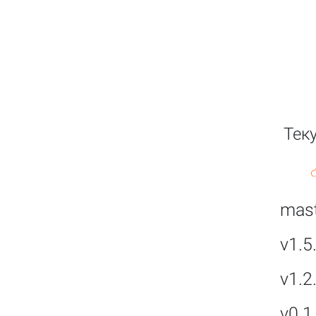
Тек
mast
v1.5
v1.2
v0.1