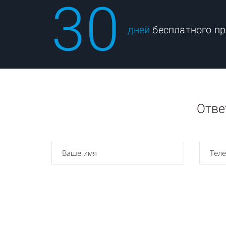
30
дней
бесплатного пр
Отве