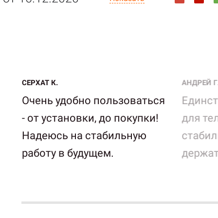
СЕРХАТ К.
АНДРЕЙ Г
Очень удобно пользоваться
Единс
- от установки, до покупки!
для те
Надеюсь на стабильную
стабил
работу в будущем.
держат