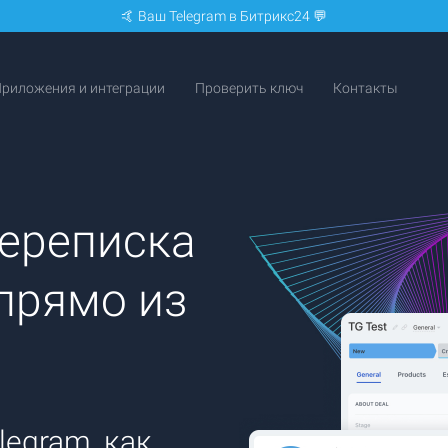
🤙 Ваш Telegram в Битрикс24 💬
риложения и интеграции
Проверить ключ
Контакты
ереписка
прямо из
egram, как