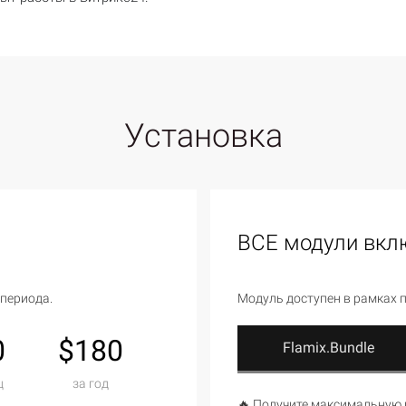
Установка
ВСЕ модули вк
-периода.
Модуль доступен в рамках 
0
$180
Flamix.Bundle
ц
за год
🔥 Получите максимальную в