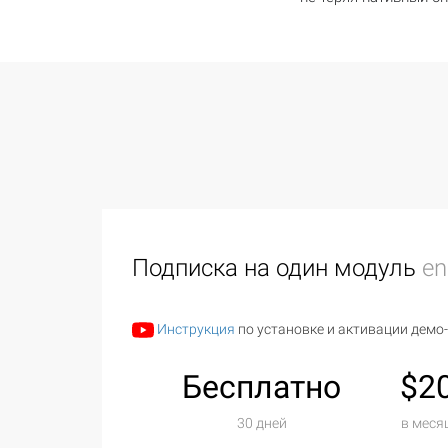
Подписка на один модуль
en
Инструкция
по установке и активации демо
Бесплатно
$2
30 дней
в меся