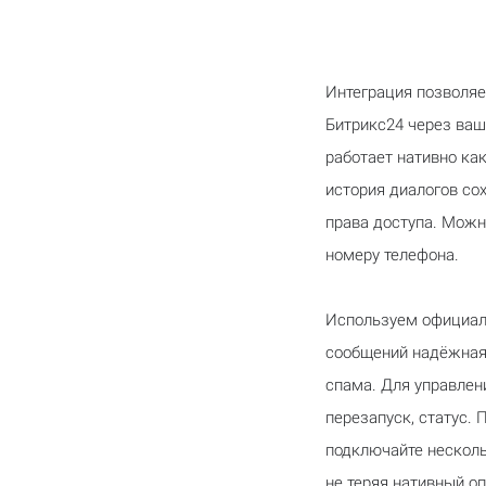
Интеграция позволяе
Битрикс24 через ваш
работает нативно как
история диалогов со
права доступа. Мож
номеру телефона.
Используем официаль
сообщений надёжная
спама. Для управлен
перезапуск, статус.
подключайте несколь
не теряя нативный о