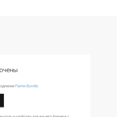
лючены
подписки
Flamix.Bundle
.
ыгоду и удобство для вашего бизнеса с