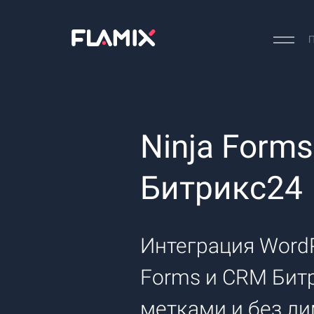
П
Ninja Forms
Битрикс24
Интеграция WordP
Forms и CRM Бит
метками и без ли