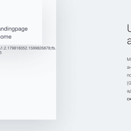
М
а
п
(
а
с