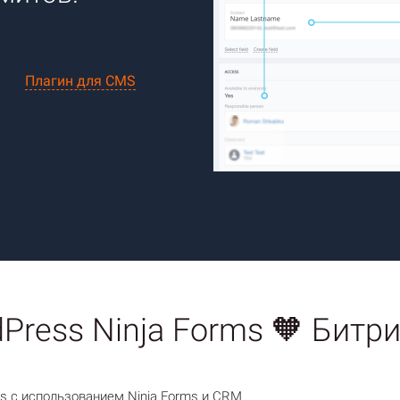
Плагин для CMS
Press Ninja Forms 🧡 Битр
s с использованием Ninja Forms и CRM