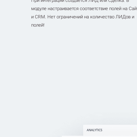
При интеграции создается ЛИД или Сделка. В
модуле настраивается соответствие полей на Сай
и CRM. Нет ограничений на количество ЛИДов и
полей!