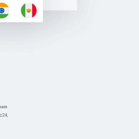
ения
с24,