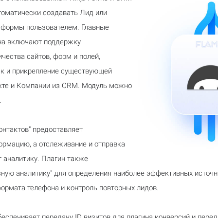
втоматически создавать Лид или
 формы пользователем. Главные
на включают поддержку
чества сайтов, форм и полей,
ск и прикрепление существующей
кте и Компании из CRM. Модуль можно
.
онтактов" предоставляет
рмацию, а отслеживание и отправка
 аналитику. Плагин также
ную аналитику" для определения наиболее эффективных источн
ормата телефона и контроль повторных лидов.
обеспечивает передачу ID визитов для плагина конверсий и пере