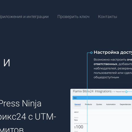
риложения и интеграции
Проверить ключ
Контакты
и
ress Ninja
рикс24 с UTM-
митов.