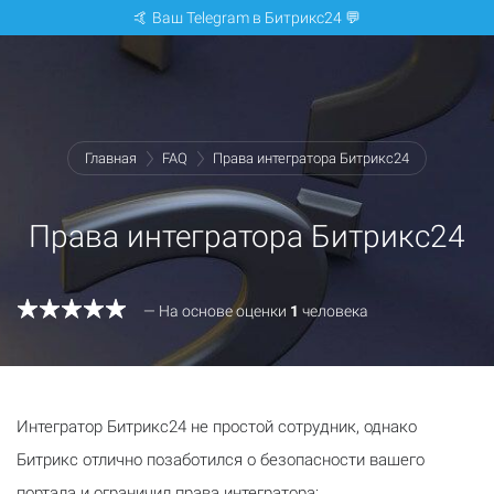
🤙 Ваш Telegram в Битрикс24 💬
Главная
FAQ
Права интегратора Битрикс24
Права интегратора Битрикс24
— На основе оценки
1
человека
Интегратор Битрикс24 не простой сотрудник, однако
Битрикс отлично позаботился о безопасности вашего
портала и ограничил права интегратора: